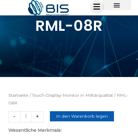
Zum
Inhalt
RML-08R
springen
Startseite
/
Touch-Display-Monitor in Militärqualität
/ RML-
08R
RML-
-
+
In den Warenkorb legen
08R
Menge
Wesentliche Merkmale: