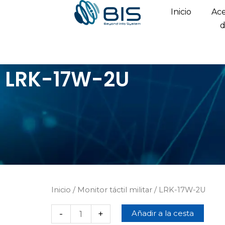
Ir
Inicio
Ac
al
contenido
LRK-17W-2U
Inicio
/
Monitor táctil militar
/ LRK-17W-2U
Cantidad
-
+
Añadir a la cesta
LRK-