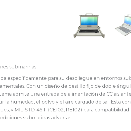
iones submarinas
ada específicamente para su despliegue en entornos subm
ndamentales. Con un diseño de pestillo fijo de doble ángu
istema admite una entrada de alimentación de CC aislante
stir la humedad, el polvo y el aire cargado de sal. Esta c
ues, y MIL-STD-461F (CE102, RE102) para compatibilidad 
condiciones submarinas adversas.