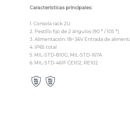
17W-
Características principales:
2U
1. Consola rack 2U
2. Pestillo fijo de 2 ángulos (90 ° / 105 °)
3. Alimentación: 18~36V Entrada de aliment
4. IP65 total
5. MIL-STD-810G, MIL-STD-167A
6. MIL-STD-461F CE102, RE102