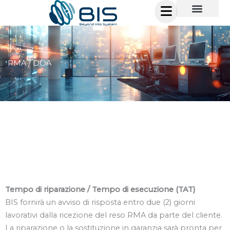
Vai
al
contenuto
RMA / DOA
Tempo di riparazione / Tempo di esecuzione (TAT)
BIS fornirà un avviso di risposta entro due (2) giorni
lavorativi dalla ricezione del reso RMA da parte del cliente.
La riparazione o la sostituzione in garanzia sarà pronta per