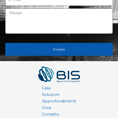
子
郵
訊
件
息
Inviare
Casa
Soluzioni
Approfondimenti
Circa
Contatto