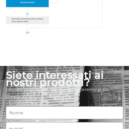
Siete interessati ai
nostri prodotti?
Lasciate pure i vostri dati e vi contatteremo al più
presto.
名
稱
電