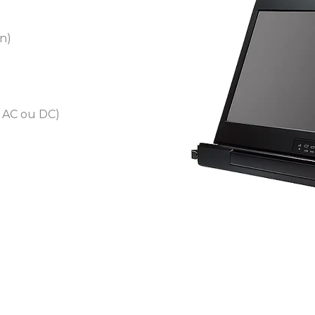
on)
e AC ou DC)