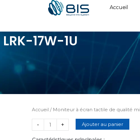
Skip
Accueil
to
content
LRK-17W-1U
Accueil
/
Moniteur à écran tactile de qualité mil
quantité
-
+
Ajouter au panier
de
LRK-
Caractéristiques principales :