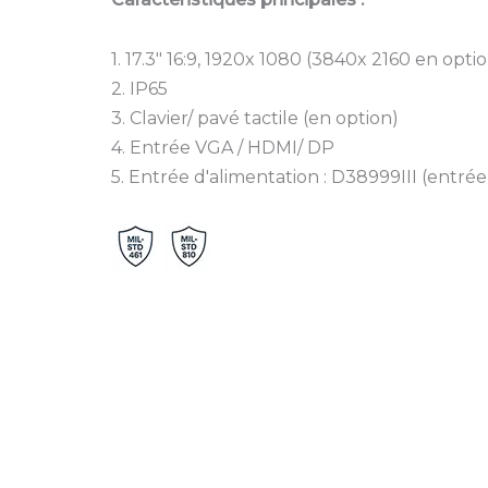
17W-
1U
1. 17.3″ 16:9, 1920x 1080 (3840x 2160 en opti
2. IP65
3. Clavier/ pavé tactile (en option)
4. Entrée VGA / HDMI/ DP
5. Entrée d'alimentation : D38999III (entré