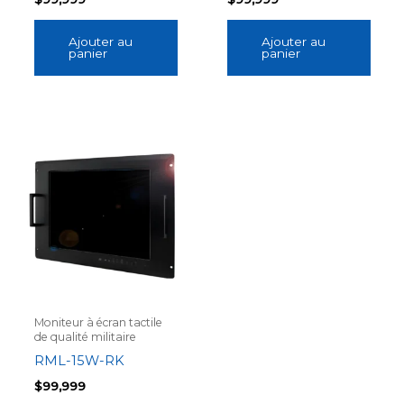
Ajouter au
Ajouter au
panier
panier
Moniteur à écran tactile
de qualité militaire
RML-15W-RK
$
99,999