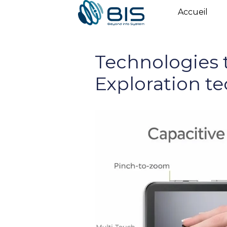
Skip
Accueil
to
content
Technologies t
Exploration t