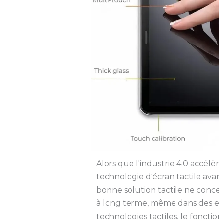
Alors que l'industrie 4.0 accélèr
technologie d'écran tactile a
bonne solution tactile ne concer
à long terme, même dans des en
technologies tactiles, le fonct