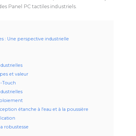
es Panel PC tactiles industriels.
s : Une perspective industrielle
dustrielles
pes et valeur
i-Touch
dustrielles
déploiement
eption étanche à l'eau et à la poussière
fication
la robustesse