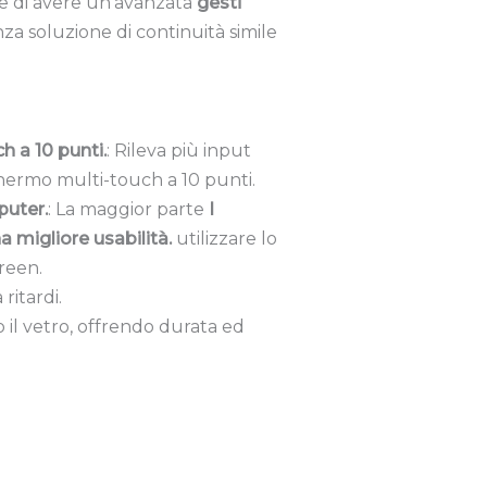
e di avere un'avanzata
gesti
nza soluzione di continuità simile
h a 10 punti.
: Rileva più input
ermo multi-touch a 10 punti.
puter.
: La maggior parte
I
a migliore usabilità.
utilizzare lo
reen.
ritardi.
so il vetro, offrendo durata ed