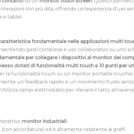
di contatto
su un
monitor touch screen
. Questo permett
 interazioni con più dita, offrendo un'esperienza d'uso se
 e tablet.
caratteristica fondamentale nelle applicazioni multi touc
ntendo gesti complessi e uso collaborativo su uno sch
amentale per collegare i dispositivi al monitor del com
esso dotati di funzionalità multi touch a 10 punti per un
er la funzionalità touch su un monitor portatile touchsc
onsente un feedback rapido e un movimento fluido senza 
: Utilizza campi elettrostatici per rilevare il tatto attraver
nterattivo
monitor industriali
.
o
(con accordatura) ed è altamente resistente ai graffi.