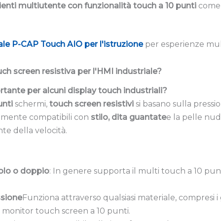
enti multiutente con funzionalità touch a 10 punti
come l
le P-CAP Touch AIO per l'istruzione
per esperienze mult
h screen resistiva per l'HMI industriale?
rtante per alcuni display touch industriali?
unti
schermi,
touch screen resistivi
si basano sulla pressio
ltamente compatibili con
stilo, dita guantate
e la pelle nud
nte della velocità.
olo o doppio
: In genere supporta il multi touch a 10 pun
ssione
Funziona attraverso qualsiasi materiale, compresi 
n monitor touch screen a 10 punti.