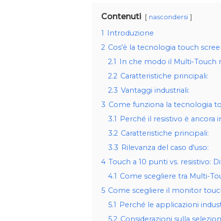
Contenuti
nascondersi
1
Introduzione
2
Cos'è la tecnologia touch scree
2.1
In che modo il Multi-Touch m
2.2
Caratteristiche principali:
2.3
Vantaggi industriali:
3
Come funziona la tecnologia tou
3.1
Perché il resistivo è ancora 
3.2
Caratteristiche principali:
3.3
Rilevanza del caso d'uso:
4
Touch a 10 punti vs. resistivo: D
4.1
Come scegliere tra Multi-Tou
5
Come scegliere il monitor touch
5.1
Perché le applicazioni indus
5.2
Considerazioni sulla selezion