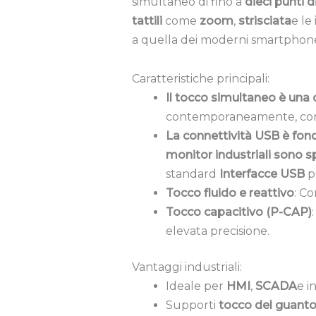
simultaneo di fino a
dieci punti 
tattili
come
zoom
,
strisciata
e le
a quella dei moderni smartphone
Caratteristiche principali:
Il tocco simultaneo è una 
contemporaneamente, conse
La connettività USB è fond
monitor industriali sono sp
standard
Interfacce USB
p
Tocco fluido e reattivo
: C
Tocco capacitivo (P-CAP)
elevata precisione.
Vantaggi industriali:
Ideale per
HMI
,
SCADA
e i
Supporti
tocco del guant