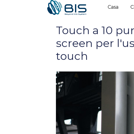
Vai
Casa
C
al
contenuto
Touch a 10 pun
screen per l'us
touch