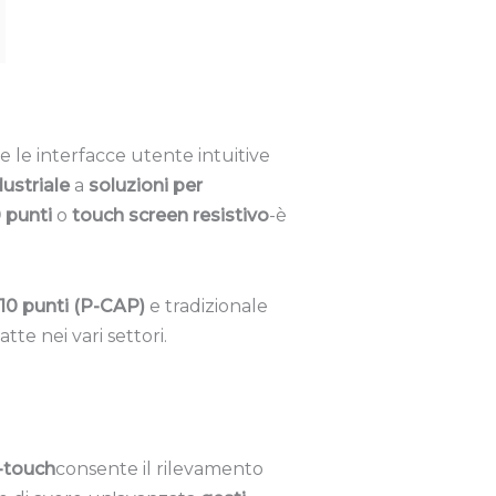
e le interfacce utente intuitive
ustriale
a
soluzioni per
 punti
o
touch screen resistivo
-è
 10 punti (P-CAP)
e tradizionale
tte nei vari settori.
-touch
consente il rilevamento