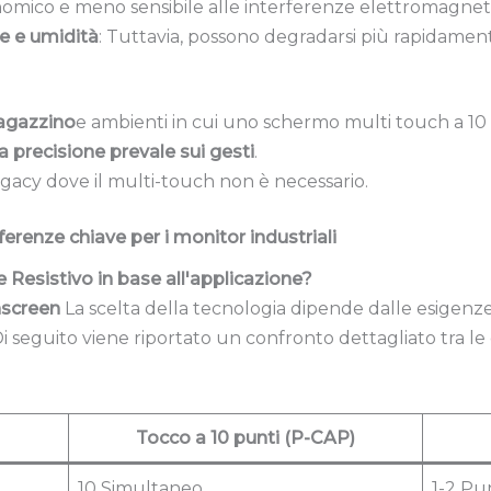
nomico e meno sensibile alle interferenze elettromagnet
re e umidità
: Tuttavia, possono degradarsi più rapidamente 
gazzino
e ambienti in cui uno schermo multi touch a 10
la precisione prevale sui gesti
.
egacy dove il multi-touch non è necessario.
fferenze chiave per i monitor industriali
 Resistivo in base all'applicazione?
hscreen
La scelta della tecnologia dipende dalle esigenze 
Di seguito viene riportato un confronto dettagliato tra le d
Tocco a 10 punti (P-CAP)
10 Simultaneo
1-2 Pu