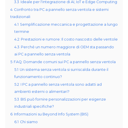
3.3
Ideale per l'integrazione di AI, IoT e Edge Computing
4
Confronto tra PC a pannello senza ventola e sistemi
tradizionali
4.1
Semplificazione meccanica e progettazione a lungo
termine
4.2
Prestazioni e rumore: Il costo nascosto delle ventole
4.3
Perché un numero maggiore di OEM sta passando
ai PC a pannello senza ventola
5
FAQ: Domande comuni sui PC a pannello senza ventola
5.1
Un sistema senza ventola si surriscalda durante il
funzionamento continuo?
5.2
I PC a pannello senza ventola sono adatti ad
ambienti esterni o alimentari?
5.3
BIS può fornire personalizzazioni per esigenze
industriali specifiche?
6
Informazioni su Beyond Info System (BIS)
6.1
Chi siamo