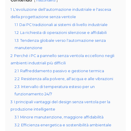
nascondersi
1
L'evoluzione dell'automazione industriale e l'ascesa
della progettazione senza ventole
1.1
Dai PC tradizionali ai sistemi di livello industriale
1.2
La richiesta di operazioni silenziose e affidabili
1.3
Tendenza globale verso l'automazione senza
manutenzione
2
Perché i PC a pannello senza ventola eccellono negli
ambienti industriali più difficili
2.1
Raffreddamento passivo e gestione termica
2.2
Resistenza alla polvere, all'acqua e alle vibrazioni
2.3
Intervallo di temperatura esteso per un
funzionamento 24/7
3
I principali vantaggi del design senza ventola per la
produzione intelligente
3.1
Minore manutenzione, maggiore affidabilità
3.2
Efficienza energetica e sostenibilità ambientale