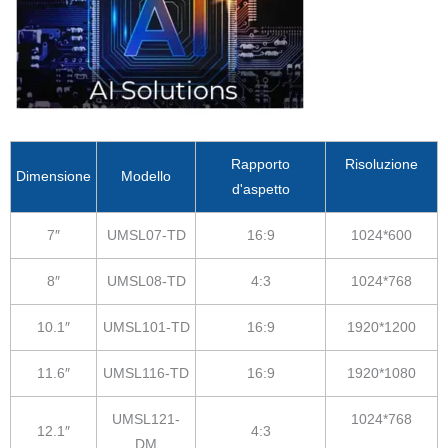
Rapporto
Risoluzione
Dimensione
Modello
d'aspetto
7″
UMSL07-TD
16:9
1024*600
8″
UMSL08-TD
4:3
1024*768
10.1″
UMSL101-TD
16:9
1920*1200
11.6″
UMSL116-TD
16:9
1920*1080
UMSL121-
1024*768
12.1″
4:3
DM