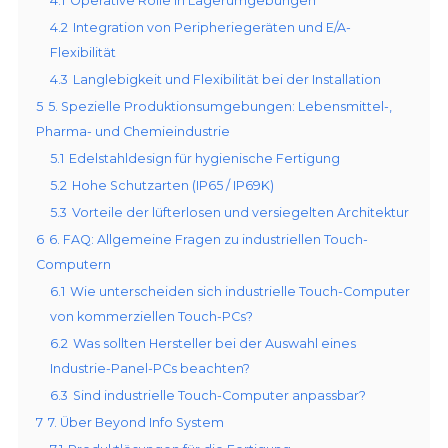
4.1
Operative Rolle in Lagerumgebungen
4.2
Integration von Peripheriegeräten und E/A-
Flexibilität
4.3
Langlebigkeit und Flexibilität bei der Installation
5
5. Spezielle Produktionsumgebungen: Lebensmittel-,
Pharma- und Chemieindustrie
5.1
Edelstahldesign für hygienische Fertigung
5.2
Hohe Schutzarten (IP65 / IP69K)
5.3
Vorteile der lüfterlosen und versiegelten Architektur
6
6. FAQ: Allgemeine Fragen zu industriellen Touch-
Computern
6.1
Wie unterscheiden sich industrielle Touch-Computer
von kommerziellen Touch-PCs?
6.2
Was sollten Hersteller bei der Auswahl eines
Industrie-Panel-PCs beachten?
6.3
Sind industrielle Touch-Computer anpassbar?
7
7. Über Beyond Info System