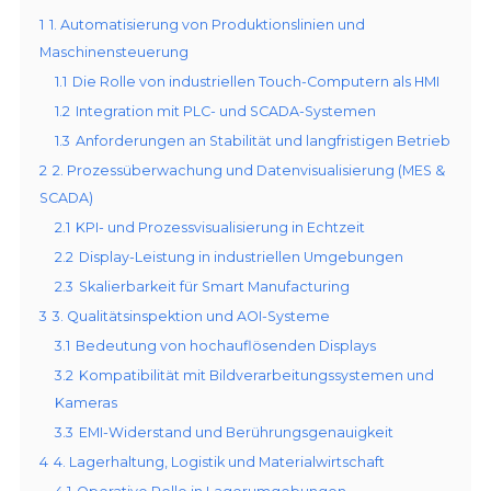
1
1. Automatisierung von Produktionslinien und
Maschinensteuerung
1.1
Die Rolle von industriellen Touch-Computern als HMI
1.2
Integration mit PLC- und SCADA-Systemen
1.3
Anforderungen an Stabilität und langfristigen Betrieb
2
2. Prozessüberwachung und Datenvisualisierung (MES &
SCADA)
2.1
KPI- und Prozessvisualisierung in Echtzeit
2.2
Display-Leistung in industriellen Umgebungen
2.3
Skalierbarkeit für Smart Manufacturing
3
3. Qualitätsinspektion und AOI-Systeme
3.1
Bedeutung von hochauflösenden Displays
3.2
Kompatibilität mit Bildverarbeitungssystemen und
Kameras
3.3
EMI-Widerstand und Berührungsgenauigkeit
4
4. Lagerhaltung, Logistik und Materialwirtschaft