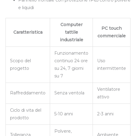
Pannello frontale con protezione IP65 contro polvere
e liquidi
Computer
PC touch
Caratteristica
tattile
commerciale
industriale
Funzionamento
Scopo del
continuo 24 ore
Uso
progetto
su 24, 7 giorni
intermittente
su 7
Ventilatore
Raffreddamento
Senza ventola
attivo
Ciclo di vita del
5-10 anni
2-3 anni
prodotto
Polvere,
Tolleranza
Ambiente