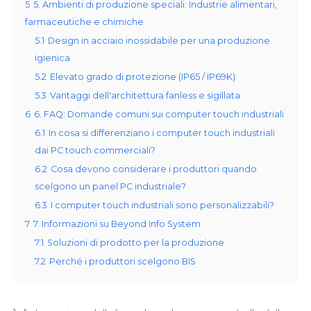
5
5. Ambienti di produzione speciali: Industrie alimentari,
farmaceutiche e chimiche
5.1
Design in acciaio inossidabile per una produzione
igienica
5.2
Elevato grado di protezione (IP65 / IP69K)
5.3
Vantaggi dell'architettura fanless e sigillata
6
6. FAQ: Domande comuni sui computer touch industriali
6.1
In cosa si differenziano i computer touch industriali
dai PC touch commerciali?
6.2
Cosa devono considerare i produttori quando
scelgono un panel PC industriale?
6.3
I computer touch industriali sono personalizzabili?
7
7. Informazioni su Beyond Info System
7.1
Soluzioni di prodotto per la produzione
7.2
Perché i produttori scelgono BIS