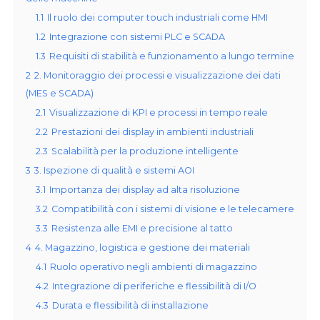
1.1
Il ruolo dei computer touch industriali come HMI
1.2
Integrazione con sistemi PLC e SCADA
1.3
Requisiti di stabilità e funzionamento a lungo termine
2
2. Monitoraggio dei processi e visualizzazione dei dati
(MES e SCADA)
2.1
Visualizzazione di KPI e processi in tempo reale
2.2
Prestazioni dei display in ambienti industriali
2.3
Scalabilità per la produzione intelligente
3
3. Ispezione di qualità e sistemi AOI
3.1
Importanza dei display ad alta risoluzione
3.2
Compatibilità con i sistemi di visione e le telecamere
3.3
Resistenza alle EMI e precisione al tatto
4
4. Magazzino, logistica e gestione dei materiali
4.1
Ruolo operativo negli ambienti di magazzino
4.2
Integrazione di periferiche e flessibilità di I/O
4.3
Durata e flessibilità di installazione