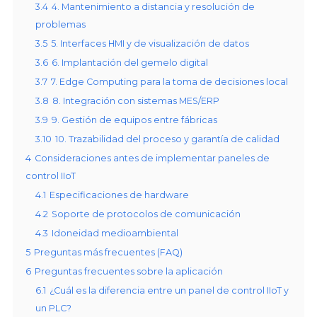
3.4
4. Mantenimiento a distancia y resolución de
problemas
3.5
5. Interfaces HMI y de visualización de datos
3.6
6. Implantación del gemelo digital
3.7
7. Edge Computing para la toma de decisiones local
3.8
8. Integración con sistemas MES/ERP
3.9
9. Gestión de equipos entre fábricas
3.10
10. Trazabilidad del proceso y garantía de calidad
4
Consideraciones antes de implementar paneles de
control IIoT
4.1
Especificaciones de hardware
4.2
Soporte de protocolos de comunicación
4.3
Idoneidad medioambiental
5
Preguntas más frecuentes (FAQ)
6
Preguntas frecuentes sobre la aplicación
6.1
¿Cuál es la diferencia entre un panel de control IIoT y
un PLC?