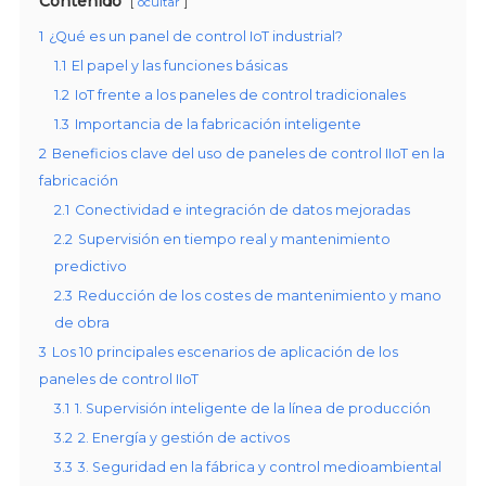
Contenido
ocultar
1
¿Qué es un panel de control IoT industrial?
1.1
El papel y las funciones básicas
1.2
IoT frente a los paneles de control tradicionales
1.3
Importancia de la fabricación inteligente
2
Beneficios clave del uso de paneles de control IIoT en la
fabricación
2.1
Conectividad e integración de datos mejoradas
2.2
Supervisión en tiempo real y mantenimiento
predictivo
2.3
Reducción de los costes de mantenimiento y mano
de obra
3
Los 10 principales escenarios de aplicación de los
paneles de control IIoT
3.1
1. Supervisión inteligente de la línea de producción
3.2
2. Energía y gestión de activos
3.3
3. Seguridad en la fábrica y control medioambiental