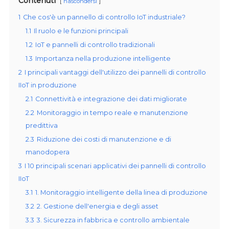
Contenuti
nascondersi
1
Che cos'è un pannello di controllo IoT industriale?
1.1
Il ruolo e le funzioni principali
1.2
IoT e pannelli di controllo tradizionali
1.3
Importanza nella produzione intelligente
2
I principali vantaggi dell'utilizzo dei pannelli di controllo
IIoT in produzione
2.1
Connettività e integrazione dei dati migliorate
2.2
Monitoraggio in tempo reale e manutenzione
predittiva
2.3
Riduzione dei costi di manutenzione e di
manodopera
3
I 10 principali scenari applicativi dei pannelli di controllo
IIoT
3.1
1. Monitoraggio intelligente della linea di produzione
3.2
2. Gestione dell'energia e degli asset
3.3
3. Sicurezza in fabbrica e controllo ambientale