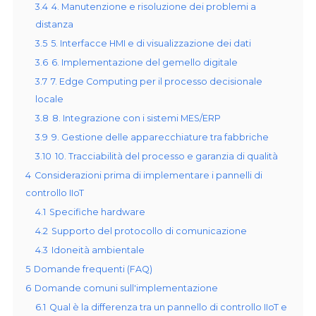
3.4
4. Manutenzione e risoluzione dei problemi a
distanza
3.5
5. Interfacce HMI e di visualizzazione dei dati
3.6
6. Implementazione del gemello digitale
3.7
7. Edge Computing per il processo decisionale
locale
3.8
8. Integrazione con i sistemi MES/ERP
3.9
9. Gestione delle apparecchiature tra fabbriche
3.10
10. Tracciabilità del processo e garanzia di qualità
4
Considerazioni prima di implementare i pannelli di
controllo IIoT
4.1
Specifiche hardware
4.2
Supporto del protocollo di comunicazione
4.3
Idoneità ambientale
5
Domande frequenti (FAQ)
6
Domande comuni sull'implementazione
6.1
Qual è la differenza tra un pannello di controllo IIoT e