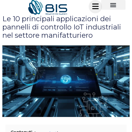
Vai
al
Le 10 principali applicazioni dei
contenuto
pannelli di controllo IoT industriali
nel settore manifatturiero