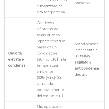
operativa.
climatizzate ad
alta temperatura.
Condensa
all'interno del
telaio quando
l'apparecchiatura
Sottolineando
passa da un
la necessità di
Umidità
congelatore
un
telaio
elevata e
(
$0^{\circ}C$
) alla
sigillato
e
condensa
temperatura
anticondensa
ambiente
design.
(
$25^{\circ}C$
),
causando
potenzialmente
dei cortocircuiti.
Microparticelle