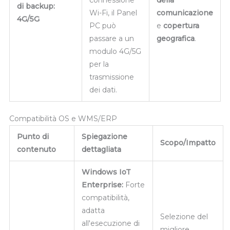
di backup:
Wi-Fi, il Panel
comunicazione
4G/5G
PC può
e
copertura
passare a un
geografica
.
modulo 4G/5G
per la
trasmissione
dei dati.
Compatibilità OS e WMS/ERP
Punto di
Spiegazione
Scopo/Impatto
contenuto
dettagliata
Windows IoT
Enterprise:
Forte
compatibilità,
adatta
Selezione del
all'esecuzione di
migliore