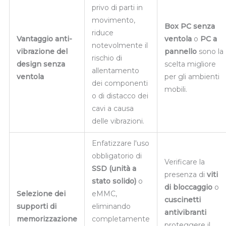
privo di parti in
movimento,
Box PC senza
riduce
Vantaggio anti-
ventola
o
PC a
notevolmente il
vibrazione del
pannello
sono la
rischio di
design senza
scelta migliore
allentamento
ventola
per gli ambienti
dei componenti
mobili.
o di distacco dei
cavi a causa
delle vibrazioni.
Enfatizzare l'uso
obbligatorio di
Verificare la
SSD (unità a
presenza di
viti
stato solido)
o
di bloccaggio
o
Selezione dei
eMMC,
cuscinetti
supporti di
eliminando
antivibranti
memorizzazione
completamente
proteggere il