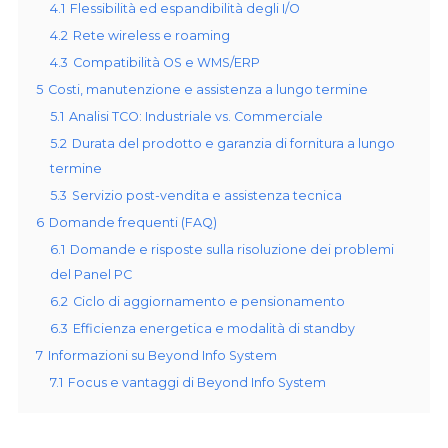
4.1
Flessibilità ed espandibilità degli I/O
4.2
Rete wireless e roaming
4.3
Compatibilità OS e WMS/ERP
5
Costi, manutenzione e assistenza a lungo termine
5.1
Analisi TCO: Industriale vs. Commerciale
5.2
Durata del prodotto e garanzia di fornitura a lungo
termine
5.3
Servizio post-vendita e assistenza tecnica
6
Domande frequenti (FAQ)
6.1
Domande e risposte sulla risoluzione dei problemi
del Panel PC
6.2
Ciclo di aggiornamento e pensionamento
6.3
Efficienza energetica e modalità di standby
7
Informazioni su Beyond Info System
7.1
Focus e vantaggi di Beyond Info System