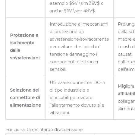
esempio
$9V \sim 36V$
o
anche
$6V \sim 48V$
.
Introduzione ai meccanismi
Prolunga
di protezione da
della s
Protezione e
sovratensione/sovracorrente
madre e
isolamento
per evitare che i picchi di
i crash 
dalle
tensione danneggino i
causati
sovratensioni
componenti elettronici
dall'int
sensibili.
dell'ali
Utilizzare connettori DC-in
Migliora 
Selezione del
di tipo industriale e
affidabil
connettore di
bloccabili per evitare
collega
alimentazione
l'allentamento dovuto alle
aliment
vibrazioni.
Funzionalità del ritardo di accensione