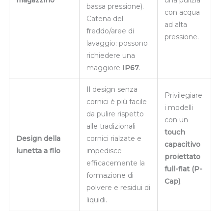
bassa pressione).
con acqua
Catena del
ad alta
freddo/aree di
pressione.
lavaggio: possono
richiedere una
maggiore
IP67
.
Il design senza
Privilegiare
cornici è più facile
i modelli
da pulire rispetto
con un
alle tradizionali
touch
Design della
cornici rialzate e
capacitivo
lunetta a filo
impedisce
proiettato
efficacemente la
full-flat (P-
formazione di
Cap)
.
polvere e residui di
liquidi.