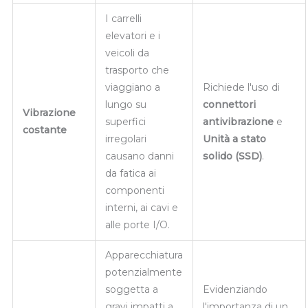
I carrelli
elevatori e i
veicoli da
trasporto che
viaggiano a
Richiede l'uso di
lungo su
connettori
Vibrazione
superfici
antivibrazione
e
costante
irregolari
Unità a stato
causano danni
solido (SSD)
.
da fatica ai
componenti
interni, ai cavi e
alle porte I/O.
Apparecchiatura
potenzialmente
soggetta a
Evidenziando
gravi impatti a
l'importanza di un