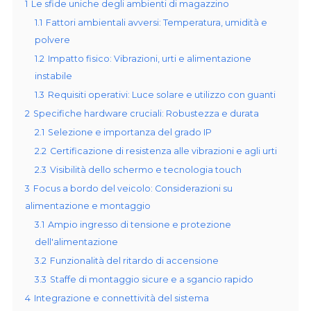
1
Le sfide uniche degli ambienti di magazzino
1.1
Fattori ambientali avversi: Temperatura, umidità e
polvere
1.2
Impatto fisico: Vibrazioni, urti e alimentazione
instabile
1.3
Requisiti operativi: Luce solare e utilizzo con guanti
2
Specifiche hardware cruciali: Robustezza e durata
2.1
Selezione e importanza del grado IP
2.2
Certificazione di resistenza alle vibrazioni e agli urti
2.3
Visibilità dello schermo e tecnologia touch
3
Focus a bordo del veicolo: Considerazioni su
alimentazione e montaggio
3.1
Ampio ingresso di tensione e protezione
dell'alimentazione
3.2
Funzionalità del ritardo di accensione
3.3
Staffe di montaggio sicure e a sgancio rapido
4
Integrazione e connettività del sistema