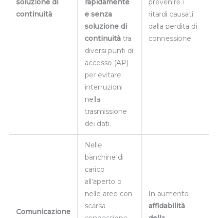
soluzione di
rapidamente
prevenire i
continuità
e senza
ritardi causati
soluzione di
dalla perdita di
continuità
tra
connessione.
diversi punti di
accesso (AP)
per evitare
interruzioni
nella
trasmissione
dei dati.
Nelle
banchine di
carico
all'aperto o
nelle aree con
In aumento
scarsa
affidabilità
Comunicazione
connessione
della