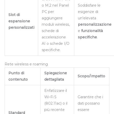
o M.2 nel Panel
Soddisfare le
PC per
esigenze di
Slot di
aggiungere
un'elevata
espansione
moduli wireless,
personalizzazione
personalizzati
schede di
e
funzionalità
accelerazione
specifiche
.
AI o schede I/O
specifiche.
Rete wireless e roaming
Punto di
Spiegazione
Scopo/Impatto
contenuto
dettagliata
Enfatizzare il
Wi-Fi 5
Garantire che i
(802.11ac) o il
dati possano
più recente
essere
Standard