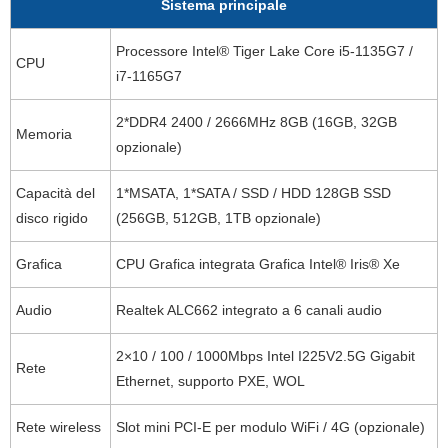
Sistema principale
Processore Intel® Tiger Lake Core i5-1135G7 /
CPU
i7-1165G7
2*DDR4 2400 / 2666MHz 8GB (16GB, 32GB
Memoria
opzionale)
Capacità del
1*MSATA, 1*SATA / SSD / HDD 128GB SSD
disco rigido
(256GB, 512GB, 1TB opzionale)
Grafica
CPU Grafica integrata Grafica Intel® Iris® Xe
Audio
Realtek ALC662 integrato a 6 canali audio
2×10 / 100 / 1000Mbps Intel I225V2.5G Gigabit
Rete
Ethernet, supporto PXE, WOL
Rete wireless
Slot mini PCI-E per modulo WiFi / 4G (opzionale)