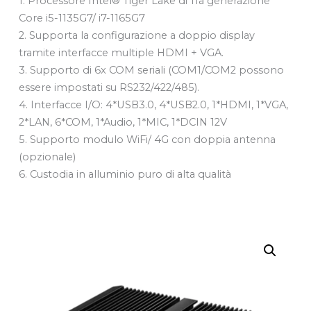
1. Processore Intel® Tiger Lake di 11a generazione
Core i5-1135G7/ i7-1165G7
2. Supporta la configurazione a doppio display
tramite interfacce multiple HDMI + VGA.
3. Supporto di 6x COM seriali (COM1/COM2 possono
essere impostati su RS232/422/485).
4. Interfacce I/O: 4*USB3.0, 4*USB2.0, 1*HDMI, 1*VGA,
2*LAN, 6*COM, 1*Audio, 1*MIC, 1*DCIN 12V
5. Supporto modulo WiFi/ 4G con doppia antenna
(opzionale)
6. Custodia in alluminio puro di alta qualità